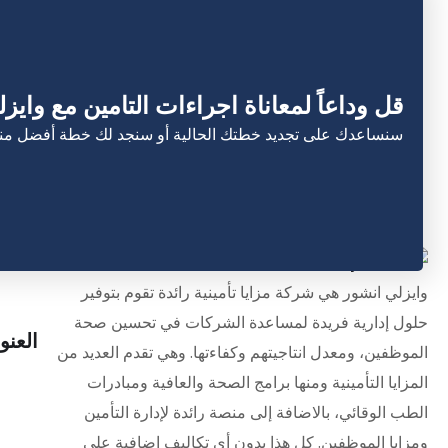
قل وداعاً لمعاناة اجراءات التامين مع وايز
سنساعدك على تجديد خطتك الحالية أو سنجد لك خطة أفضل منها
تواصل
وايزلي انشور هي شركة مزايا تأمينية رائدة تقوم بتوفير
حلول إدارية فريدة لمساعدة الشركات في تحسين صحة
العنو
الموظفين، ومعدل انتاجيتهم وكفاءتها. وهي تقدم العديد من
المزايا التأمينية ومنها برامج الصحة والعافية ومبادرات
24 ش مصطفى النحاس. مدينة نصر
الطب الوقائي، بالاضافة إلى منصة رائدة لإدارة التأمين
ومزايا الموظفين. كل هذا بدون أي تكاليف إضافية على