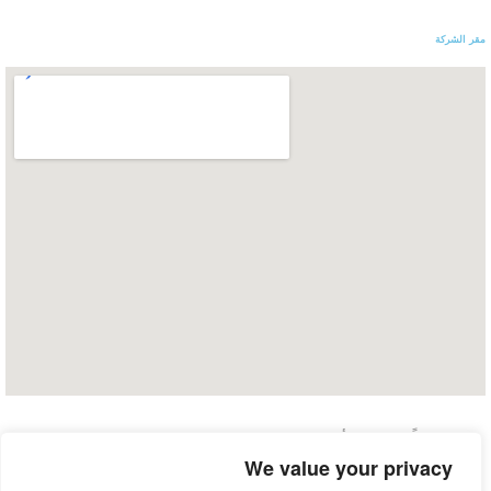
مقر الشركة
تجري حالياً إجراءات تأسيس شركة وايزلي إنشور لدى الهيئة العامة للرقابة
المالية في مصر، وتعمل في الوقت الحالي تحت ترخيص إسلام عبد الوهاب
We value your privacy
برقم هيئة الرقابة المالية 32700.